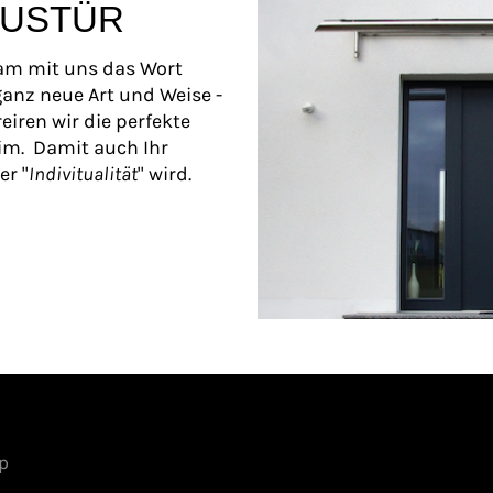
USTÜR
am mit uns das Wort
 ganz neue Art und Weise -
iren wir die perfekte
eim. Damit auch Ihr
er "
Indivitualität
" wird.
p