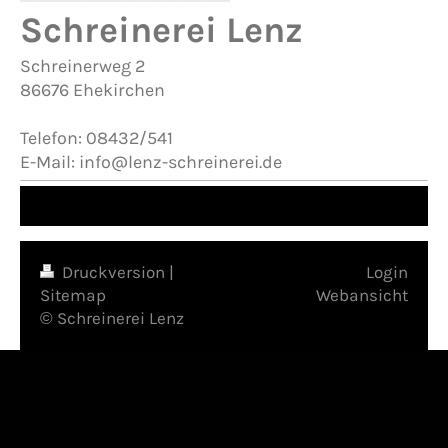
Schreinerei Lenz
Schreinerweg 2
86676
Ehekirchen
Telefon: 08432/541
E-Mail:
info@lenz-schreinerei.de
Druckversion
|
Login
Sitemap
Webansicht
© Schreinerei Lenz